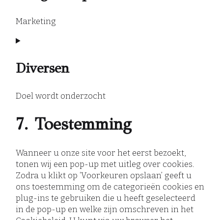
fonts
Marketing
Consent
to
service
Diversen
google-
maps
Doel wordt onderzocht
Consent
7. Toestemming
to
service
diversen
Wanneer u onze site voor het eerst bezoekt,
tonen wij een pop-up met uitleg over cookies.
Zodra u klikt op ‘Voorkeuren opslaan’ geeft u
ons toestemming om de categorieën cookies en
plug-ins te gebruiken die u heeft geselecteerd
in de pop-up en welke zijn omschreven in het