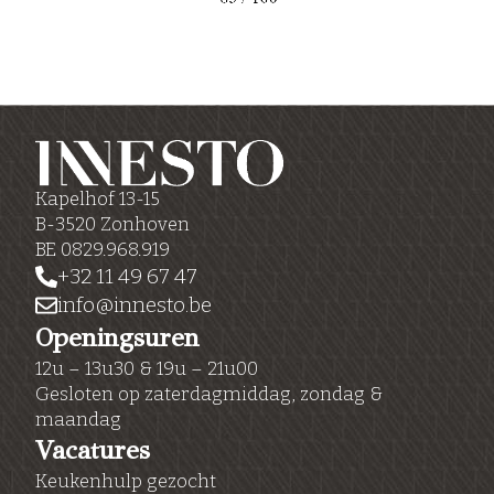
Kapelhof 13-15
B-3520 Zonhoven
BE 0829.968.919
+32 11 49 67 47
info@innesto.be
Openingsuren
12u – 13u30 & 19u – 21u00
Gesloten op zaterdagmiddag, zondag &
maandag
Vacatures
Keukenhulp gezocht