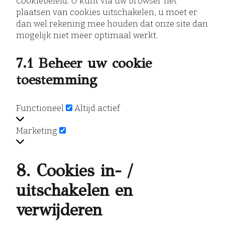
Cookiebeleid. U kunt via uw browser het
plaatsen van cookies uitschakelen, u moet er
dan wel rekening mee houden dat onze site dan
mogelijk niet meer optimaal werkt.
7.1 Beheer uw cookie
toestemming
Functioneel
Functioneel
Altijd actief
Marketing
Marketing
8. Cookies in- /
uitschakelen en
verwijderen