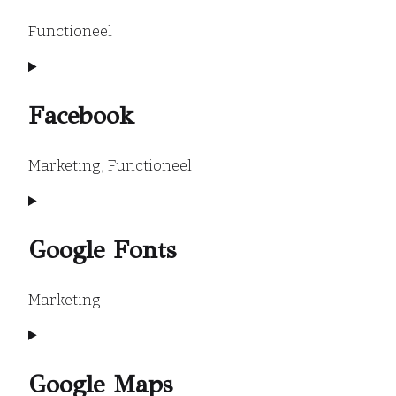
Functioneel
Consent
to
service
Facebook
wordpress
Marketing, Functioneel
Consent
to
service
Google Fonts
facebook
Marketing
Consent
to
service
Google Maps
google-