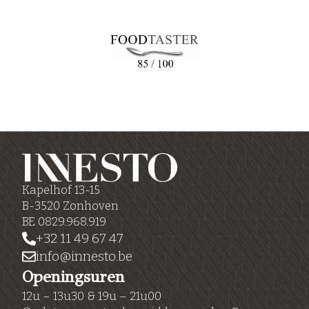
Kapelhof 13-15
B-3520 Zonhoven
BE 0829.968.919
+32 11 49 67 47
info@innesto.be
Openingsuren
12u – 13u30 & 19u – 21u00