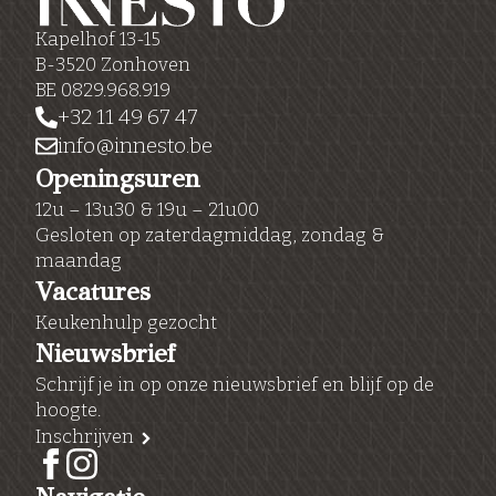
Kapelhof 13-15
B-3520 Zonhoven
BE 0829.968.919
+32 11 49 67 47
info@innesto.be
Openingsuren
12u – 13u30 & 19u – 21u00
Gesloten op zaterdagmiddag, zondag &
maandag
Vacatures
Keukenhulp gezocht
Nieuwsbrief
Schrijf je in op onze nieuwsbrief en blijf op de
hoogte.
Inschrijven