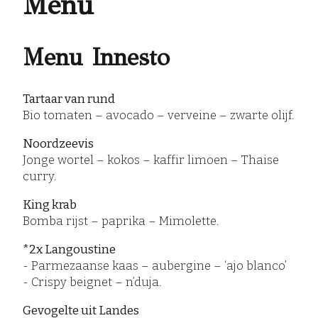
Menu
Menu Innesto
Tartaar van rund
Bio tomaten – avocado – verveine – zwarte olijf.
Noordzeevis
Jonge wortel – kokos – kaffir limoen – Thaise
curry.
King krab
Bomba rijst – paprika – Mimolette.
*2x Langoustine
- Parmezaanse kaas – aubergine – ‘ajo blanco’
- Crispy beignet – n’duja.
Gevogelte uit Landes