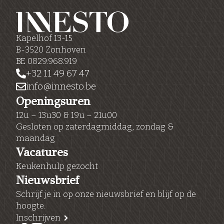
Kapelhof 13-15
B-3520 Zonhoven
BE 0829.968.919
+32 11 49 67 47
info@innesto.be
Openingsuren
12u – 13u30 & 19u – 21u00
Gesloten op zaterdagmiddag, zondag &
maandag
Vacatures
Keukenhulp gezocht
Nieuwsbrief
Schrijf je in op onze nieuwsbrief en blijf op de
hoogte.
Inschrijven